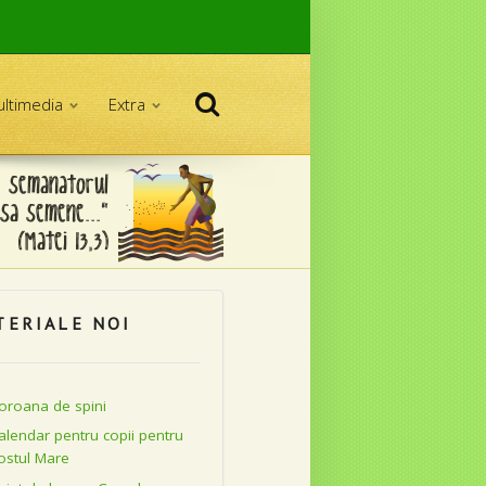
Căutare
ltimedia
Extra
TERIALE NOI
oroana de spini
alendar pentru copii pentru
ostul Mare