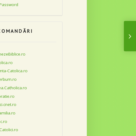
 Password
COMANDĂRI
A
ezeBiblice.ro
lica.ro
–
nta-Catolica.ro
erbum.ro
a.Catholica.ro
C
ratie.ro
ci.cnet.ro
milia.ro
oc.ro
–
Catolici.ro