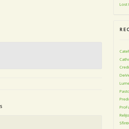
Lost
RE
Cateh
Catho
Credi
DeiV
Lume
Pasto
Predi
s
ProFa
ReliJ
Sfinti