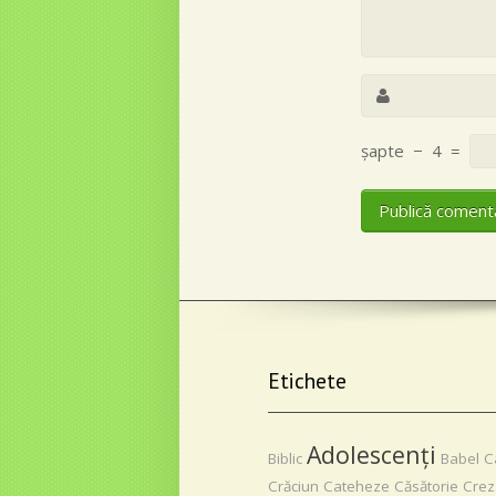
Simbolul
șapte
−
4
=
credinţei
Etichete
Adolescenţi
Biblic
Babel
C
Crăciun
Cateheze
Căsătorie
Crez