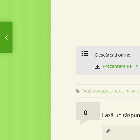
ABC
Descărcaţi online
–
Prezentare PPTX
TAGS:
ADOLESCENŢI
,
COPII
,
CREZ
Crez
Comentarii:
0
Lasă un răspun
–