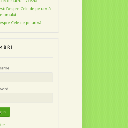
aiet de lucru – Crezul
est: Despre Cele de pe urmă
le omului
espre Cele de pe urmă
MBRI
name
word
ter