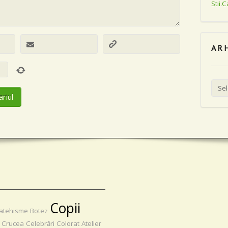
Stii.
AR
Arhiv
Copii
atehisme
Botez
Crucea
Celebrări
Colorat
Atelier