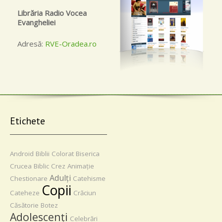
Librăria Radio Vocea
Evangheliei
Adresă:
RVE-Oradea.ro
Etichete
Android
Biblii
Colorat
Biserica
Crucea
Biblic
Crez
Animaţie
Adulţi
Chestionare
Catehisme
Copii
Cateheze
Crăciun
Căsătorie
Botez
Adolescenţi
Celebrări