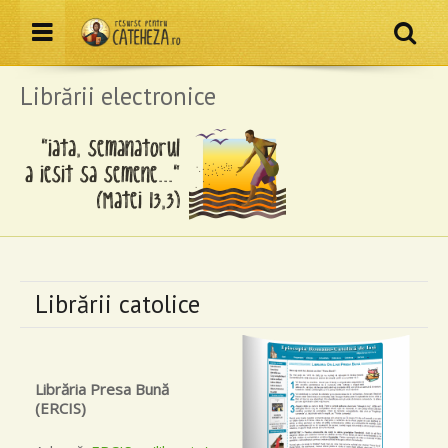
Resurse pentru cateheză
Menu
Că
Librării electronice
Librării catolice
Librăria Presa Bună
(ERCIS)