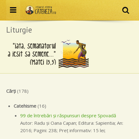
Resurse pentru cateheză
Menu
Că
Liturgie
Cărţi
(178)
Catehisme
(16)
99 de întrebări și răspunsuri despre Spovadă
Autor: Radu și Oana Capan; Editura: Sapientia; An:
2016; Pagini: 238; Preţ informativ: 15 lei;